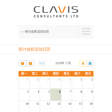
–– 研讨会和活动日历
研讨会和活动日历
2026年 八月
今天
月
周
周一
周二
周三
周四
周五
周六
周日
27
28
29
30
31
1
2
3
4
5
6
7
8
9
10
11
12
13
14
15
16